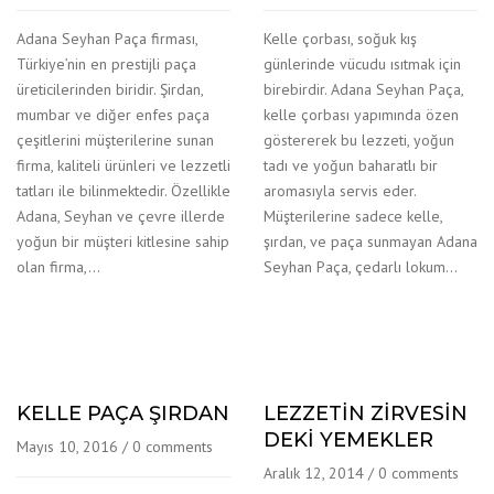
Adana Seyhan Paça firması,
Kelle çorbası, soğuk kış
Türkiye’nin en prestijli paça
günlerinde vücudu ısıtmak için
üreticilerinden biridir. Şirdan,
birebirdir. Adana Seyhan Paça,
mumbar ve diğer enfes paça
kelle çorbası yapımında özen
çeşitlerini müşterilerine sunan
göstererek bu lezzeti, yoğun
firma, kaliteli ürünleri ve lezzetli
tadı ve yoğun baharatlı bir
tatları ile bilinmektedir. Özellikle
aromasıyla servis eder.
Adana, Seyhan ve çevre illerde
Müşterilerine sadece kelle,
yoğun bir müşteri kitlesine sahip
şırdan, ve paça sunmayan Adana
olan firma,…
Seyhan Paça, çedarlı lokum…
KELLE PAÇA ŞIRDAN
LEZZETİN ZİRVESİN
DEKİ YEMEKLER
Mayıs 10, 2016
/
0 comments
Aralık 12, 2014
/
0 comments