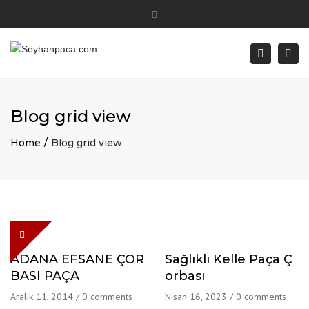
Close
Hergün: 24 Saat Açık
+90 532 359 07 45
top
Togg
Search
bar
info@seyhanpaca.com
navi
Blog grid view
Home
Blog grid view
ADANA EFSANE ÇOR
Sağlıklı Kelle Paça Ç
BASI PAÇA
orbası
Aralık 11, 2014
/
0 comments
Nisan 16, 2023
/
0 comments